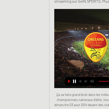
streaming sur beIN SPORTS. Plus
Ça va faire grand bruit dans les milieux du football de la région de l’Ouest. Les gros calibres des championnats nationaux d’élite, issus de cette partie du pays, sont tombés cet après midi du dimanche 03 aout 2014 devant des clubs presque anonymes dans le cadre des 32e de finale de la …

Expressions avec diffusion. Diffusion en continu ou en flux, procédé permettant de visionner un contenu multimédia au fur et à mesure de sa diffusion; Informatique. Liste de diffusion, forum de discussion qui permet de recevoir par courrier électronique des informations sur un thème donné. Nucléaire. Diffusion …

Cette page permet de suivre le score (résumé, buteurs, cartons) de la rencontre Vado / Fossano. Vous pouvez intérargir sur ce match de football en déposant vos propres commentaires. Le coup d'envoi de ce match de foot entre Vado FC et Fossano sera donné à 15h00 (13 octobre 2019).

L’on parlait alors du kalara c’est-à-dire du football inspiré du livre du côté de Tonnerre. Les deux équipes vont s’affronter dimanche prochain à l’occasion de la 4ème journée du championnat de Ligue 1. Malgré l’usure du temps, ce match entre les deux équipes de deux quartiers voisins de la ville de Yaoundé a …

RAPACES DE GAP / DRAGONS DE ROUEN. ÇA M'INTERESSE ? JE PARTICIPE ! RÉSERVEZ. Comment s'y rendre ? Description de l'évènement. Synerglace Ligue Magnus – Playoffs 18/19. 1/2 de Finale – Journée 03. Site Internet. Quel est votre pronostic ? Rapaces Voter. Aucun vote . Dragons Voter. Invitez vos amis Facebook ! Annonces postées par les utilisateurs de Passport-Event ! Covoiturage.

Nous avons 12 logements à vendre à partir de 54 401€ pour votre recherche appartement val arrondissement besançon. Trouvez ce que vous cherchez au meilleur prix: logements à vendre - besançon

Match : Comment regarder PSG/Orléans en streaming 24 juil. 2021 — Par ailleurs, aussi bien PSG TV Premium que Twitch proposeront ce PSG/Orléans en rediffusion à la demande tandis que beIN Sports le rediffusera ...

Gaël Monfils s’est qualifié samedi pour les 8e de finale de Roland Garros en écartant la surprise Antoine Hoang, 146e mondial, 6-3, 6-2, 6-3, et n’a toujours pas cédé …

Wikki Tourists FC - Jigawa Golden Stars, résultat et score du match. Le match Wikki Tourists FC - Jigawa Golden Stars en direct live du 03 novembre 2019 à 16:00 (NPFL, Nigéria) sur footlive.

Saint-Etienne, Lille, Bordeaux et Toulouse traversent de graves turbulences. Chacune à leur niveau, ces institutions sont en grand danger. On ne débute pas une saison pour sauver sa peau, mais.

Voir les infographies pour Gwarek Tarnowskie Gory vs Warta Gorzow Wielkopolski - Sporticos.com - statistiques footballistiques sous forme d'infographies. Plus de 60 championnats du monde entier

Orléans-PSG (Coupe de France) - En 1989, Paris se faisait il y a 3 heures — Quand on rentre sur le terrain, on voit une partie des tribunes en rouge et jaune, raconte Joël Germain. C'était une grosse surprise de voir ...

Orléans - PSG : À quelle heure ? Sur quelle chaîne TV il y a 3 jours — Découvrez toutes les infos du match entre Orléans et le PSG comptant pour les 16èmes de finale de la Coupe de France.

Tout pour bien voyager sur la Communauté urbaine Caen la mer : itinéraires conseillés, horaires à tous les arrêts, plans, informations sur le trafic, actualités,...

Sur qui parier au match Grenoble Foot 38 - Sochaux en Domino's® Ligue 2 ? Découvrez notre pronostic ! QuiParier.com : LE site qui vous dit simplement sur QUI parier ! Chaque pronostic sportif est établi par des professionnels du pari en ligne. Les statistiques sont mises à jour en régulièrement et cela jusqu'au début du match de foot, tennis, basket, volley ou hand... afin de vous.

Streaming PSG/Orléans : Où voir le match en direct Pour regarder PSG/Orléans, il y aura plusieurs options. Une d'elles sera d'avoir accès à PSG TV Premium. Il y a plusieurs possibilités pour cela. Tout d ...

Bineta Cisse est sur Faceb