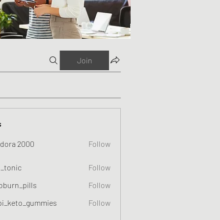
Join
s
dora 2000
Follow
o_tonic
Follow
c
oburn_pills
Follow
_pills
pi_keto_gummies
Follow
eto_gummies