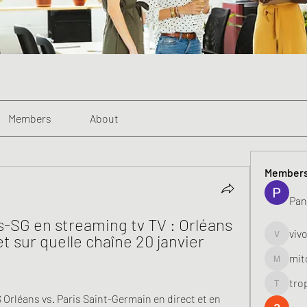
Members
About
Member
Pan
s-SG en streaming tv TV : Orléans 
viv
t sur quelle chaîne 20 janvier 
vivo_toni
mit
mitoburn
tro
tropi_k
Orléans vs. Paris Saint-Germain en direct et en 