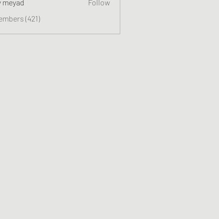
y meyad
Follow
embers (421)