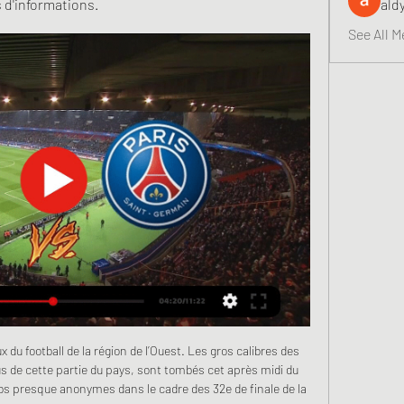
 d'informations.
ald
See All M
ook. Inscrivez-vous sur Facebook pour communiquer avec Bineta Cisse et d’autres personnes que vous pouvez connaître. Facebook...

Vous pourrez prolonger vote écoute ou vous abonner à nos podcast. Nuit du jeudi 31 janvier au vendredi 01 février 2019. 00:01 - 04:01 Les samedis de France Culture - 25 ans de roman français (1ère diffusion : …

Site officiel du leader de l'énergie. EDF innove chaque jour pour l'avenir électrique des Particuliers, Entreprises et Collectivités. Découvrez nos offres.

Bamboutos prend ainsi sa revanche sur un adversaire qui l’avait battu à l’entame de la saison. Yong sport de Bamenda, Union de Douala et Apejes de Mfou sont les trois autres équipes qui ont gagné ce dimanche. Quatre matches se sont soldés par des nuls. Neuf buts ont été inscrits soit une moyenne d’1, 12 but par match.

Streaming Orléans/PSG : comment voir le match en direct ? 8 janv. 2023 — Pour regarder en streaming Orléans/PSG en direct ce dimanche 8 janvier à 14h30 légalement sur FFF TV, une « chaîne » qui n'existe que sur ...

Après bientôt deux semaines de reprise et d'entraînement, les Dragons de Rouen disputent ce vendredi leur premier match de préparation de la saison 2019/2020 chez les Ducs d'Angers (19h00). Travaux de rénovation à la patinoire de Rouen obligent, les jaune et noir effectueront d'ailleurs tous leurs matchs de pré-saison à l'extérieur.

VOA Afrique vous propose de suivre l'actualités de la RDC à Kinshasa, Lubumbashi, Bukavu, Goma, le Nord-Kivu et le Sud-Kivu couvrant la politique, la santé, le sport, l'économie, la culture, l'histoire, la technologie. Mais aussi des sujets sur les électi

Sotra SK - Asker, résultat et score du match. Le match Sotra SK - Asker en direct live du 18 mai 2019 à 16:00 (2 Division Groupe 2, Norvège) sur footlive. Match en direct Sotra SK - Asker du Samedi 18 Mai 2019 Accueil En Cours Résultats Mes Matchs Equipes Compétitions.

Coulibaly (Mali) saute haut pour reprendre un centre sur corner, et planter une tête depuis la zone de pénalty. Son envoi passe de peu à la gauche du but. L’arbitre donne un carton jaune à.

Accessible avec votre compte Ameli ou via France Connect. Se munir de ses identifiants. Permet de commander une carte européenne d'assurance maladie mais aussi d'en déclarer la perte ou le vol

Prêt-à-porter femme, Vêtements pour femme Grain de Malice Notre volonté, ce sont des styles différents pour satisfaire toutes les femmes. Grain de Malice suit la mode de tous les jours et s’adaptent aux moments de la vie.

Historique [modifier | modifier le code] Créé en juin 2010, le Champagne Châlons Reims Basket, ou « CCRB », est né du rapprochement entre les deux clubs professionnels de basket marnais de l'ESPE Basket Châlons-en-Champagne et du Reims Champagne Basket à la suite de la montée du RCB de Nationale 1 en Pro B.

Vite nous sommes partis avec un taxi commandé par l’hôtel les Gites de Kribi ( 130 000 Fcfa soit 200 euros ). Embouteillages monstres à la sortie de Douala, on commence à regretter si tout est comme ça. Heureusement à la sortie de Douala il y a une belle route jusqu’à Kribi. Mais nous avons eu de nombreuses frayeurs avec des bus qui.

Live Orléans - PSG 16èmes de finale de Coupe de France Sur quelle chaîne TV et à quelle heure voir le match entre Orléans et PSG en France ? Où voir le match Orléans PSG en streaming ? Match en streaming légal en ...

PSG – Orléans : quelle chaîne et comment voir le match en 24 juil. 2021 — streaming sur la plateforme beIN Sports connect mais aussi sur PSG TV et sur la chaîne Twitch officielle du club. Voir le fil infos. Podcast ...

US Orléans vs. Paris Saint-Germain à 20:45. Vous pouvez regarder US Orléans vs. Paris Saint-Germain en direct et en streaming sur beIN SPORTS. Plus d'informations.

Où trouver les dimensions de mes pneus ? Les dimensions de pneus pouvant varier pour un seul et même modèle de véhicule, afin de vous garantir une référence de pneu parfaitement adaptée à votre véhicule, nous vous invitons à relever directement la dimension de …

Orléans / PSG (TV/Streaming) Sur quelle chaine et à - sport-tv il y a 6 heures — Cette rencontre de Coupe de France de Football entre Orléans et le Paris-Saint-Germain est à suivre en direct à 20h45 sur BeIN SPORT 1. ⌚ ...

Il y a 400 ans, les Percherons ont été parmi les premiers à partir s’installer dans ces contrées alors inconnues, à défricher les forêts, à cultiver la terre, à bâtir des maisons, en quelques mots, à fonder un nouveau pays : le Canada.

La tâche de classer les meilleurs films marins de l'Histoire n'est pas chose aisée. Que l'on aime la mer sur un navire ou en carte postale, que l'on soit plaisancier occasionnel, pêcheur ou amiral, le cinéma "maritime" occupe dans le cœur des marins une place centrale. Relais de la culture marine militaire, marchande ou du…

Il s’agira de transporter des courriers légers à destination de Bafoussam, Bamenda, Douala, Garoua, Maroua, Ngaoundéré et Yaoundé. Limité aux lignes domestiques, ce nouveau service sera.

Suivez les résultats en direct de basketball de Serbie et les sites les plus visités sur Livescore.in. Tous les webmasters intéressés par ce service de résultats en direct pour leur propre site internet relatif au basketball sont libres de l'implémenter et de le customiser afin qu'il corresponde au contenu de leur site.

Streaming PSG/Orléans : Où voir le match en direct ? 24 juil. 2021 — Pour regarder PSG/Orléans, il y aura plusieurs options. Une d'elles sera d'avoir accès à PSG TV Premium. Il y a plusieurs possibilités pour ...

Coupe de France : comment suivre les 16e de finale, avec il y a 13 heures — Le match entre l'US Orléans et le PSG sera diffusé en exclusivité sur beIN SPORTS 1 ce samedi 20 janvier à 20h45. Stade Rennais – Olympique de ...

Regarder Orléans Paris SG en streaming live direct Coupe de Pour regarder Orléans Paris SG en streaming, il vous suffit de suivre le lien ci-dessous. Via celui-ci, nous vous donnons accès à notre page consacré à 100% ...

15H47 Aux États-Unis, un manoir hanté pousse l'horreur à l'extrême 15H10 Islan