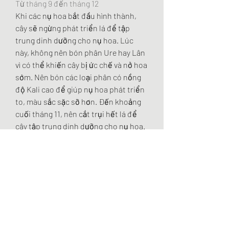
Từ tháng 9 đến tháng 12
Khi các nụ hoa bắt đầu hình thành, 
cây sẽ ngừng phát triển lá để tập 
trung dinh dưỡng cho nụ hoa. Lúc 
này, không nên bón phân Ure hay Lân 
vì có thể khiến cây bị ức chế và nở hoa 
sớm. Nên bón các loại phân có nồng 
độ Kali cao để giúp nụ hoa phát triển 
to, màu sắc sặc sỡ hơn. Đến khoảng 
cuối tháng 11, nên cắt trụi hết lá để 
cây tập trung dinh dưỡng cho nụ hoa.
Như vậy, quá trình chăm sóc cây mai 
vàng không chỉ đơn thuần là công việc 
hàng ngày mà còn cần sự am hiểu và 
kinh nghiệm từ người chăm sóc. Hy 
vọng rằng những thông tin trên sẽ 
giúp bạn có thêm kiến thức để chăm 
sóc cho cây mai của mình thật tốt, 
mang lại những bông hoa đẹp vào mỗi 