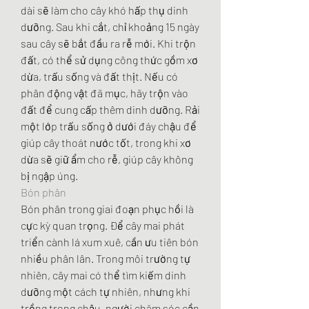
dài sẽ làm cho cây khó hấp thụ dinh 
dưỡng. Sau khi cắt, chỉ khoảng 15 ngày 
sau cây sẽ bắt đầu ra rễ mới. Khi trộn 
đất, có thể sử dụng công thức gồm xơ 
dừa, trấu sống và đất thịt. Nếu có 
phân động vật đã mục, hãy trộn vào 
đất để cung cấp thêm dinh dưỡng. Rải 
một lớp trấu sống ở dưới đáy chậu để 
giúp cây thoát nước tốt, trong khi xơ 
dừa sẽ giữ ẩm cho rễ, giúp cây không 
bị ngập úng.
Bón phân
Bón phân trong giai đoạn phục hồi là 
cực kỳ quan trọng. Để cây mai phát 
triển cành lá xum xuê, cần ưu tiên bón 
nhiều phân lân. Trong môi trường tự 
nhiên, cây mai có thể tìm kiếm dinh 
dưỡng một cách tự nhiên, nhưng khi 
trồng trong chậu, người chăm sóc cần 