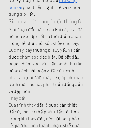
các kỹ thuật chăm sóc để 
mai vàng 
bonsai
 phát triển mạnh mẽ và ra hoa 
đúng dịp Tết.
Giai đoạn từ tháng 1 đến tháng 6
Giai đoạn đầu năm, sau khi cây mai đã 
nở hoa vào dịp Tết, là thời điểm quan 
trọng để phục hồi sức khỏe cho cây. 
Lúc này, cây thường bị suy yếu và cần 
được chăm sóc đặc biệt. Để bắt đầu, 
người chăm sóc nên tiến hành thu tàn 
bằng cách cắt ngắn 30% các cành 
chỉa ra ngoài. Việc này sẽ giúp cho các 
cành mới sau này phát triển đồng đều 
và đẹp hơn.
Thay đất
Quá trình thay đất là bước cần thiết 
để cây mai có thể phát triển tốt hơn. 
Trong khi thay đất, nên cắt bớt phần 
rễ già ở hai bên thành chậu, vì rễ quá 