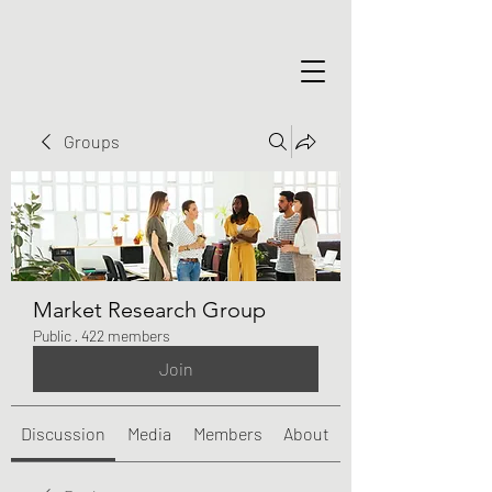
Groups
Market Research Group
Public
·
422 members
Join
Discussion
Media
Members
About