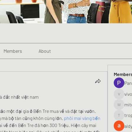
Members
About
Member
Pan
viv
à đắt nhất việt nam
vivo_toni
mit
mitoburn
o một đại gia ở Bến Tre mua về và đặt tại vườn. 
tro
 mà bộ tàn cũng khôn cùng lớn. 
phôi mai vàng bến 
tropi_k
i về đến Bến Tre đã hơn 300 Triệu. Hiện cây mai 
ald