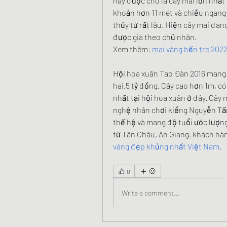
này được cho là cây mai lớn nhất 
khoản hơn 11 mét và chiều ngang 
thủy từ rất lâu. Hiện cây mai đan
được giá theo chủ nhân.
Xem thêm: 
mai vàng bến tre 202
Hội hoa xuân Tao Đàn 2016 mang 1
hai.5 tỷ đồng. Cây cao hơn 1m, có
nhất tại hội hoa xuân ở đây. Cây m
nghệ nhân chơi kiểng Nguyễn Tấn 
thế hệ và mang độ tuổi ước lượng
từ Tân Châu, An Giang. khách hà
vàng đẹp khủng nhất Việt Nam
.
0
Write a comment...