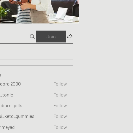
Join
s
dora 2000
Follow
o_tonic
Follow
c
oburn_pills
Follow
_pills
pi_keto_gummies
Follow
eto_gummies
y meyad
Follow