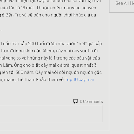
Việt Nam hiện tại. Cây có chiều cao so với mặt đất 
See All 
của tàn là 16 mét. Thuộc chiếc mai vàng nguyên 
g ở Bến Tre và sẽ bán cho người chơi khác giả dụ 
2
.
 gốc mai sắp 200 tuổi được nhà vườn “hét” giá sắp 
 trục đường kính gần 40cm, cây mai này vượt trội 
ai vàng to và khủng này là 1 trong các báu vật của 
Lãm. Ông cho biết cây mai đã trãi qua ít nhất 3 
 lên tới 300 năm. Cây mai với cỗi nguồn nguồn gốc 
ng mang thể tham khảo thêm về 
Top 10 cây mai 
0 Comments