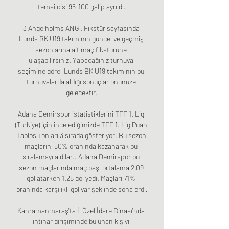
temsilcisi 95-100 galip ayrıldı.

3 Ängelholms ÄNG . Fikstür sayfasında 
Lunds BK U19 takımının güncel ve geçmiş 
sezonlarına ait maç fikstürüne 
ulaşabilirsiniz. Yapacağınız turnuva 
seçimine göre, Lunds BK U19 takımının bu 
turnuvalarda aldığı sonuçlar önünüze 
gelecektir.

Adana Demirspor istatistiklerini TFF 1. Lig 
(Türkiye) için incelediğimizde TFF 1. Lig Puan 
Tablosu onları 3 sırada gösteriyor. Bu sezon 
maçlarını 50% oranında kazanarak bu 
sıralamayı aldılar.. Adana Demirspor bu 
sezon maçlarında maç başı ortalama 2.09 
gol atarken 1.26 gol yedi. Maçları 71% 
oranında karşılıklı gol var şeklinde sona erdi.

Kahramanmaraş'ta İl Özel İdare Binası'nda 
intihar girişiminde bulunan kişiyi 