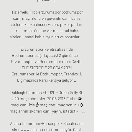
[[izlemek!!]] bb erzurumspor bodrumspor 
canlı maç izle 16 en guvenilir canli bahis 
siteleri eksi - bahisservisleri, poker perleri: 
trbet mobil ödeme var mı, sanal bahis 
siteleri - sanal bahis oyunları ve bonusları ...

Erzurumspor kendi sahasında 
Bodrumspor'u ağırlayacak! 2 gün önce — 
Erzurumspor vs Bodrumspor maçı CANLI 
İZLE ŞİFRESİZ 20 OCAK 2024. 
Erzurumspor ile Bodrumspor, Trendyol 1. 
Lig maçında karşı karşıya geliyor ...

Oakleigh Cannons FC U20 - Green Gully SC 
U20 maç tahminleri 29.06.2018 Futbol ⚽ 
maçı canlı izle ☝ maç özeti maç sonucu ⌚ 
maçlarının skorları canlı yayın, istatistik - …

Adana Demirspor-Bursaspor - Sabah canlı 
skor www.sabah.com.tr Anasayfa. Canlı 