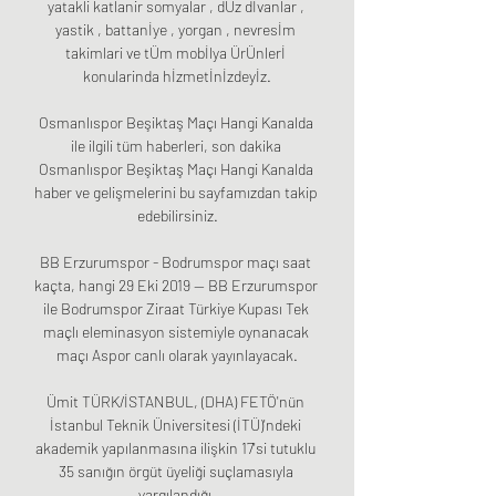
yatakli katlanir somyalar , dÜz dİvanlar , 
yastik , battanİye , yorgan , nevresİm 
takimlari ve tÜm mobİlya ÜrÜnlerİ 
konularinda hİzmetİnİzdeyİz.

Osmanlıspor Beşiktaş Maçı Hangi Kanalda 
ile ilgili tüm haberleri, son dakika 
Osmanlıspor Beşiktaş Maçı Hangi Kanalda 
haber ve gelişmelerini bu sayfamızdan takip 
edebilirsiniz.

BB Erzurumspor - Bodrumspor maçı saat 
kaçta, hangi 29 Eki 2019 — BB Erzurumspor 
ile Bodrumspor Ziraat Türkiye Kupası Tek 
maçlı eleminasyon sistemiyle oynanacak 
maçı Aspor canlı olarak yayınlayacak.

Ümit TÜRK/İSTANBUL, (DHA) FETÖ'nün 
İstanbul Teknik Üniversitesi (İTÜ)'ndeki 
akademik yapılanmasına ilişkin 17'si tutuklu 
35 sanığın örgüt üyeliği suçlamasıyla 
yargılandığı.
