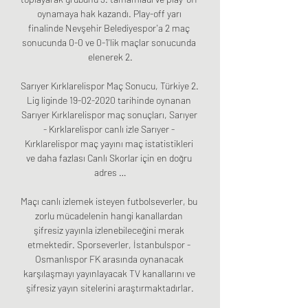
oynamaya hak kazandı. Play-off yarı 
finalinde Nevşehir Belediyespor'a 2 maç 
sonucunda 0-0 ve 0-1'lik maçlar sonucunda 
elenerek 2.

Sarıyer Kırklarelispor Maç Sonucu, Türkiye 2. 
Lig liginde 19-02-2020 tarihinde oynanan 
Sarıyer Kırklarelispor maç sonuçları, Sarıyer 
- Kırklarelispor canlı izle Sarıyer - 
Kırklarelispor maç yayını maç istatistikleri 
ve daha fazlası Canlı Skorlar için en doğru 
adres …

Maçı canlı izlemek isteyen futbolseverler, bu 
zorlu mücadelenin hangi kanallardan 
şifresiz yayınla izlenebileceğini merak 
etmektedir. Sporseverler, İstanbulspor - 
Osmanlıspor FK arasında oynanacak 
karşılaşmayı yayınlayacak TV kanallarını ve 
şifresiz yayın sitelerini araştırmaktadırlar.
