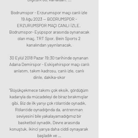
Bodrumspor - Erzurumspor maçı canlı izle 
19 Ağu 2023 — BODRUMSPOR - 
ERZURUMSPOR MAÇI CANLI İZLE. 
Bodrumspor- Eyüpspor arasında oynanacak 
olan maç, TRT Spor, Bein Sports 2 
kanalından yayınlanacak.

30 Eylül 2018 Pazar 19:30 tarihinde oynanan 
Adana Demirspor - Eskişehirspor maçı canlı 
anlatım, takım kadrosu, canlı izle, canlı 
dinle, dakika-skor

"Büyükçekmece takımı çok eksik, gördüğüm 
kadarıyla da mücadeleyi de biraz bırakmışlar 
gibi. Biz de ilk yarıyı çok rölantide oynadık. 
Rölantide oynadığında da, antrenman 
seviyesini bile yakalayamadığımız bir 
basketbol oynadık. Devre arasında 
konuştuk, ikinci yarıya daha ciddi oynayarak 
başladık ve …
