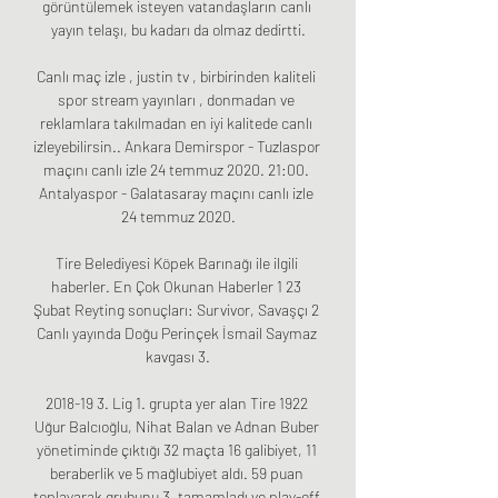
görüntülemek isteyen vatandaşların canlı 
yayın telaşı, bu kadarı da olmaz dedirtti.

Canlı maç izle , justin tv , birbirinden kaliteli 
spor stream yayınları , donmadan ve 
reklamlara takılmadan en iyi kalitede canlı 
izleyebilirsin.. Ankara Demirspor - Tuzlaspor 
maçını canlı izle 24 temmuz 2020. 21:00. 
Antalyaspor - Galatasaray maçını canlı izle 
24 temmuz 2020.

Tire Belediyesi Köpek Barınağı ile ilgili 
haberler. En Çok Okunan Haberler 1 23 
Şubat Reyting sonuçları: Survivor, Savaşçı 2 
Canlı yayında Doğu Perinçek İsmail Saymaz 
kavgası 3.

2018-19 3. Lig 1. grupta yer alan Tire 1922 
Uğur Balcıoğlu, Nihat Balan ve Adnan Buber 
yönetiminde çıktığı 32 maçta 16 galibiyet, 11 
beraberlik ve 5 mağlubiyet aldı. 59 puan 
toplayarak grubunu 3. tamamladı ve play-off 