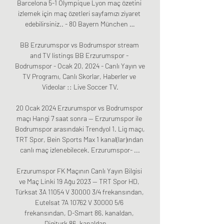
Barcelona 5-1 Olympique Lyon maç özetini 
izlemek için maç özetleri sayfamızı ziyaret 
edebilirsiniz.. - 80 Bayern München …

BB Erzurumspor vs Bodrumspor stream 
and TV listings BB Erzurumspor - 
Bodrumspor - Ocak 20, 2024 - Canlı Yayın ve 
TV Programı, Canlı Skorlar, Haberler ve 
Videolar :: Live Soccer TV.

20 Ocak 2024 Erzurumspor vs Bodrumspor 
maçı Hangi 7 saat sonra — Erzurumspor ile 
Bodrumspor arasındaki Trendyol 1. Lig maçı, 
TRT Spor, Bein Sports Max 1 kanal(lar)ından 
canlı maç izlenebilecek. Erzurumspor- ...

Erzurumspor FK Maçının Canlı Yayın Bilgisi 
ve Maç Linki 19 Ağu 2023 — TRT Spor HD, 
Türksat 3A 11054 V 30000 3/4 frekansından, 
Eutelsat 7A 10762 V 30000 5/6 
frekansından, D-Smart 86. kanaldan, 
Digiturk 86. kanaldan, ...
