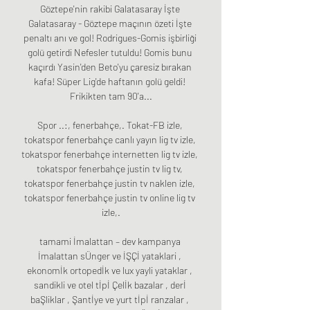
Göztepe'nin rakibi Galatasaray İşte 
Galatasaray - Göztepe maçının özeti İşte 
penaltı anı ve gol! Rodrigues-Gomis işbirliği 
golü getirdi Nefesler tutuldu! Gomis bunu 
kaçırdı Yasin'den Beto'yu çaresiz bırakan 
kafa! Süper Lig'de haftanın golü geldi! 
Frikikten tam 90'a...

Spor ..:, fenerbahçe,. Tokat-FB izle, 
tokatspor fenerbahçe canlı yayın lig tv izle, 
tokatspor fenerbahçe internetten lig tv izle, 
tokatspor fenerbahçe justin tv lig tv, 
tokatspor fenerbahçe justin tv naklen izle, 
tokatspor fenerbahçe justin tv online lig tv 
izle,.

tamami İmalattan – dev kampanya 
İmalattan sÜnger ve İŞÇİ yataklari , 
ekonomİk ortopedİk ve lux yayli yataklar , 
sandikli ve otel tİpİ Çelİk bazalar , derİ 
baŞliklar , Şantİye ve yurt tİpİ ranzalar , 