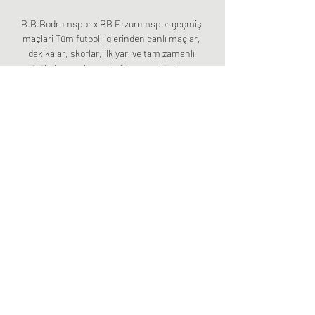
B.B.Bodrumspor x BB Erzurumspor geçmiş 
maçlari Tüm futbol liglerinden canlı maçlar, 
dakikalar, skorlar, ilk yarı ve tam zamanlı 
futbol sonuçları, golcüler ve asistanlar, 
kartlar, oyuncu değişiklikleri, maç ...

Deportes Quindio - Real Cartagena maçını 
canlı izle 13 mart 2020 justin tv izleyin. 
Deportes Quindio - Real Cartagena maçını 
canlı izle 13 mart 2020 hd kaliteyle canlı maç 
izle keyfini kaçırma. Deportes Quindio - Real 
Cartagena maçını canlı izle 13 mart 2020 
justin tv izleyin.

BB Erzurumspor-BB Bodrumspor | 1. Lig | 
19. Hafta 7 saat sonra — Erzurumspor-BB 
Bodrumspor maçı canlı takibini 
https://www.aspor.com.tr'den 
yapabilirsiniz. Takımlar: BB Erzurumspor-
BB Bodrumspor Maçın ...
