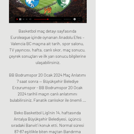
Basketbol maç detayı sayfasında 
Euroleague içinde oynanan Anadolu Efes – 
Valencia BC maçına ait tarih, spor salonu, 
TV yayıncısı, hafta, canlı skor, maç sonucu, 
çeyrek sonuçları ve ilk yarı sonucu bilgilerine 
ulaşabilirsiniz.

BB Bodrumspor 20 Ocak 2024 Maç Anlatımı 
7 saat sonra — Büyükşehir Belediye 
Erzurumspor - BB Bodrumspor 20 Ocak 
2024 tarihli maçın canlı anlatımını 
bulabilirsiniz. Fanatik canlıskor ile önemli ...

Beko Basketbol Ligi’nin 14. haftasında 
Antalya Büyükşehir Belediyesi, üçüncü 
sıradaki Banvit’i konuk etti. Normal süresi 
87-87 eşitlikle biten maçtan Bandırma 