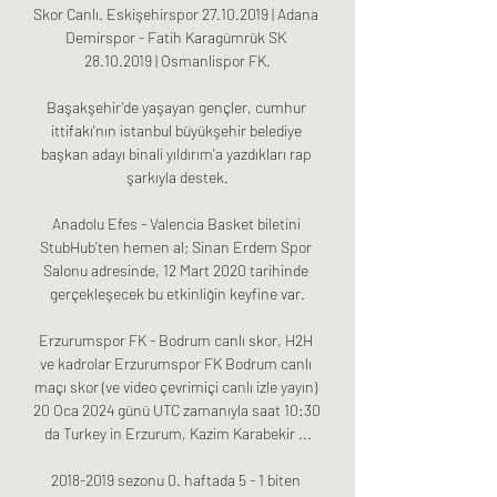
Skor Canlı. Eskişehirspor 27.10.2019 | Adana 
Demirspor - Fatih Karagümrük SK 
28.10.2019 | Osmanlispor FK.

Başakşehir'de yaşayan gençler, cumhur 
ittifakı'nın istanbul büyükşehir belediye 
başkan adayı binali yıldırım'a yazdıkları rap 
şarkıyla destek.

Anadolu Efes - Valencia Basket biletini 
StubHub’ten hemen al; Sinan Erdem Spor 
Salonu adresinde, 12 Mart 2020 tarihinde 
gerçekleşecek bu etkinliğin keyfine var.

Erzurumspor FK - Bodrum canlı skor, H2H 
ve kadrolar Erzurumspor FK Bodrum canlı 
maçı skor (ve video çevrimiçi canlı izle yayın) 
20 Oca 2024 günü UTC zamanıyla saat 10:30 
da Turkey in Erzurum, Kazim Karabekir ...

2018-2019 sezonu 0. haftada 5 - 1 biten 