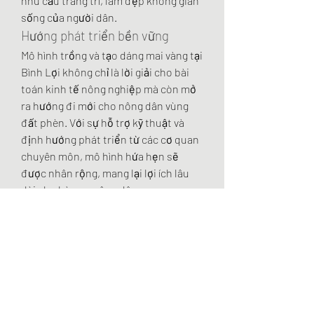
nhu cầu trang trí, làm đẹp không gian 
sống của người dân.
Hướng phát triển bền vững
Mô hình trồng và tạo dáng mai vàng tại 
Bình Lợi không chỉ là lời giải cho bài 
toán kinh tế nông nghiệp mà còn mở 
ra hướng đi mới cho nông dân vùng 
đất phèn. Với sự hỗ trợ kỹ thuật và 
định hướng phát triển từ các cơ quan 
chuyên môn, mô hình hứa hẹn sẽ 
được nhân rộng, mang lại lợi ích lâu 
dài cho bà con nông dân.
Cây mai vàng \u2013 biểu tượng của 
sự sung túc và may mắn \u2013 giờ 
đây không chỉ là hình ảnh đẹp trong 
những ngày Tết mà còn là động lực 
thay đổi cuộc sống, giúp người dân 
vùng đất phèn Bình Chánh vươn lên 
làm giàu, tạo dựng một tương lai tươi 