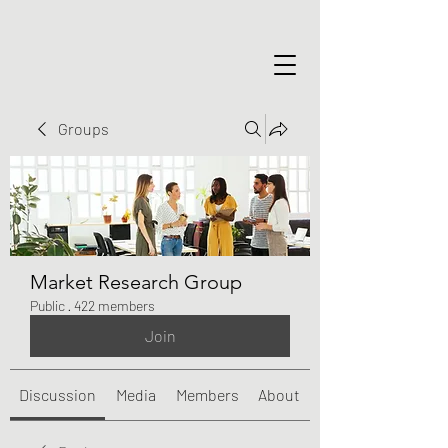
Groups
Market Research Group
Public
·
422 members
Join
Discussion
Media
Members
About