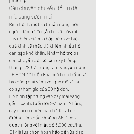
phương.
Câu chuyện chuyển đổi từ đất 
mía sang vườn mai
Bình Lợi là một xã thuần nông, nơi 
người dân từ lâu gắn bó với cây mía. 
Tuy nhiên, giá mía bấp bênh và hiệu 
quả kinh tế thấp đã khiến nhiều hộ 
dân gặp khó khăn. Nhằm hỗ trợ bà 
con chuyển đổi cơ cấu cây trồng, 
tháng 11/2017, Trung tâm Khuyến nông 
TP.HCM đã triển khai mô hình trồng và 
tạo dáng mai vàng với quy mô 20 ha, 
có sự tham gia của 20 hộ dân.
Mô hình tập trung vào cây mai vàng 
gốc 8 cánh, tuổi đời 2-3 năm. Những 
cây mai có chiều cao từ 60-70 cm, 
đường kính gốc khoảng 2,5-4 cm, 
được trồng với mật độ 8.000 cây/ha. 
Đây là lựa chọn hoàn hảo để vừa đáp 