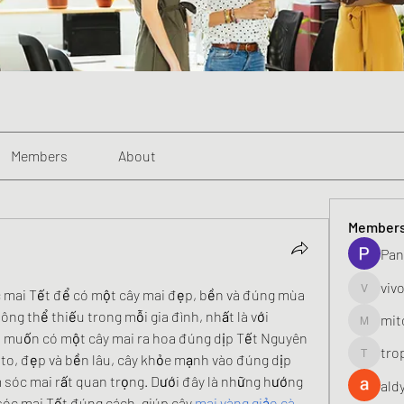
Members
About
Member
Pan
viv
 mai Tết để có một cây mai đẹp, bền và đúng mùa
vivo_toni
ng thể thiếu trong mỗi gia đình, nhất là với 
mit
mitoburn
à muốn có một cây mai ra hoa đúng dịp Tết Nguyên 
tro
to, đẹp và bền lâu, cây khỏe mạnh vào đúng dịp 
tropi_k
 sóc mai rất quan trọng. Dưới đây là những hướng 
ald
sóc mai Tết đúng cách, giúp cây 
mai vàng giảo cà 