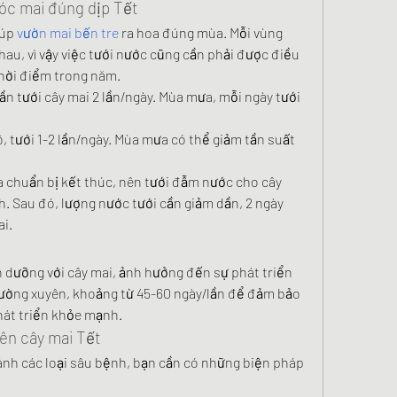
sóc mai đúng dịp Tết
úp 
vườn mai bến tre
 ra hoa đúng mùa. Mỗi vùng 
au, vì vậy việc tưới nước cũng cần phải được điều 
thời điểm trong năm.
n tưới cây mai 2 lần/ngày. Mùa mưa, mỗi ngày tưới 
 tưới 1-2 lần/ngày. Mùa mưa có thể giảm tần suất 
a chuẩn bị kết thúc, nên tưới đẫm nước cho cây 
. Sau đó, lượng nước tưới cần giảm dần, 2 ngày 
ai.
h dưỡng với cây mai, ảnh hưởng đến sự phát triển 
hường xuyên, khoảng từ 45-60 ngày/lần để đảm bảo 
hát triển khỏe mạnh.
rên cây mai Tết
nh các loại sâu bệnh, bạn cần có những biện pháp 