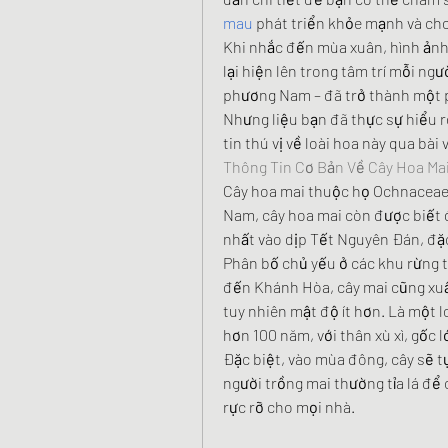
mau
 phát triển khỏe mạnh và ch
Khi nhắc đến mùa xuân, hình ảnh 
lại hiện lên trong tâm trí mỗi ng
phương Nam – đã trở thành một p
Nhưng liệu bạn đã thực sự hiểu 
tin thú vị về loài hoa này qua bài 
Thông Tin Cơ Bản Về Cây Hoa Ma
Cây hoa mai thuộc họ Ochnaceae, 
Nam, cây hoa mai còn được biết đ
nhất vào dịp Tết Nguyên Đán, đặ
Phân bố chủ yếu ở các khu rừng 
đến Khánh Hòa, cây mai cũng xuấ
tuy nhiên mật độ ít hơn. Là một lo
hơn 100 năm, với thân xù xì, gốc l
Đặc biệt, vào mùa đông, cây sẽ tự
người trồng mai thường tỉa lá để 
rực rỡ cho mọi nhà.