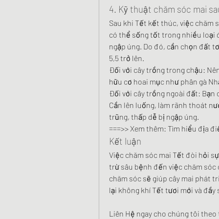
4. Kỹ thuật chăm sóc mai sa
Sau khi Tết kết thúc, việc chăm só
có thể sống tốt trong nhiều loại
ngập úng. Do đó, cần chọn đất tơ
5,5 trở lên.
Đối với cây trồng trong chậu: Nê
hữu cơ hoai mục như phân gà Nh
Đối với cây trồng ngoài đất: Bạn 
Cần lên luống, làm rãnh thoát nướ
trũng, thấp dễ bị ngập úng.
===>> Xem thêm: Tìm hiểu địa đi
Kết luận
Việc chăm sóc mai Tết đòi hỏi sự t
trừ sâu bệnh đến việc chăm sóc c
chăm sóc sẽ giúp cây mai phát t
lại không khí Tết tươi mới và đầy
Liên Hệ ngay cho chúng tôi theo 