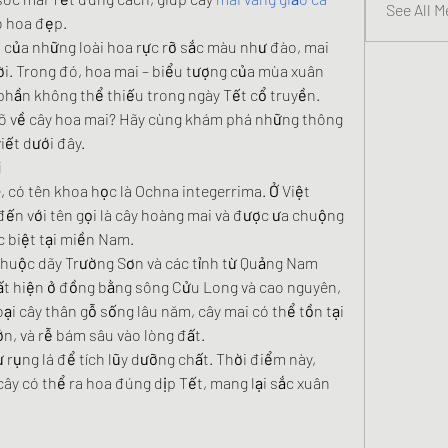
See All M
o hoa đẹp.
của những loài hoa rực rỡ sắc màu như đào, mai 
ười. Trong đó, hoa mai – biểu tượng của mùa xuân 
hần không thể thiếu trong ngày Tết cổ truyền. 
rõ về cây hoa mai? Hãy cùng khám phá những thông 
viết dưới đây.
i
có tên khoa học là Ochna integerrima. Ở Việt 
ến với tên gọi là cây hoàng mai và được ưa chuộng 
c biệt tại miền Nam.
thuộc dãy Trường Sơn và các tỉnh từ Quảng Nam 
t hiện ở đồng bằng sông Cửu Long và cao nguyên, 
ại cây thân gỗ sống lâu năm, cây mai có thể tồn tại 
ớn, và rễ bám sâu vào lòng đất.
 rụng lá để tích lũy dưỡng chất. Thời điểm này, 
cây có thể ra hoa đúng dịp Tết, mang lại sắc xuân 