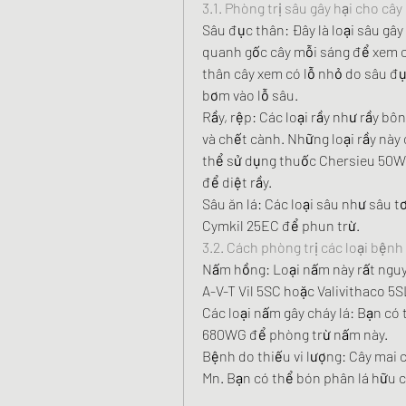
3.1. Phòng trị sâu gây hại cho cây
Sâu đục thân: Đây là loại sâu gây
quanh gốc cây mỗi sáng để xem có
thân cây xem có lỗ nhỏ do sâu đ
bơm vào lỗ sâu.
Rầy, rệp: Các loại rầy như rầy bôn
và chết cành. Những loại rầy này 
thể sử dụng thuốc Chersieu 50WG
để diệt rầy.
Sâu ăn lá: Các loại sâu như sâu tơ
Cymkil 25EC để phun trừ.
3.2. Cách phòng trị các loại bệnh
Nấm hồng: Loại nấm này rất nguy 
A-V-T Vil 5SC hoặc Valivithaco 5SL
Các loại nấm gây cháy lá: Bạn có
680WG để phòng trừ nấm này.
Bệnh do thiếu vi lượng: Cây mai c
Mn. Bạn có thể bón phân lá hữu c