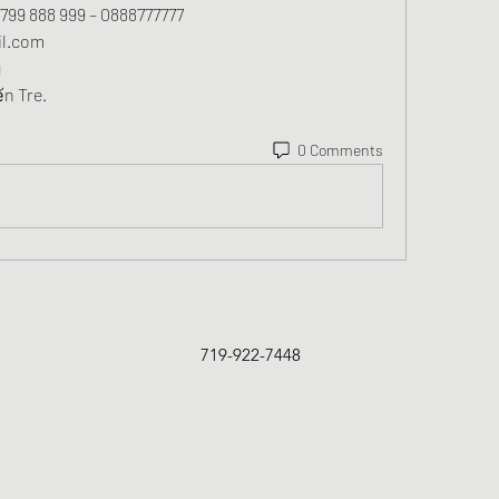
0799 888 999 – 0888777777
l.com
g
ến Tre.
0 Comments
719-922-7448