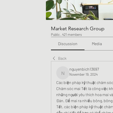
Market Research Group
Public
·
421 members
Discussion
Media
Back
nguyenbich13697
November 19, 2024
nguyenbich13697
Các biện pháp kỹ thuật chăm sóc
Chăm sóc mai Tết là công việc khô
những người yêu thích hoa mai v
Đán. Để mai ra nhiều bông, bông 
Tết, các biện pháp kỹ thuật chăm
dẫn chi tiết để bạn có thể chăm 