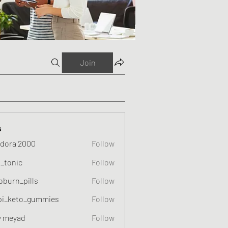
Join
s
dora 2000
Follow
o_tonic
Follow
c
oburn_pills
Follow
_pills
pi_keto_gummies
Follow
eto_gummies
y meyad
Follow