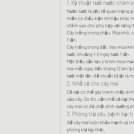
1. Kỹ thuật tưới nước chăm 
Nước tưới là yếu tố quan trọng gi
miền có điều kiện khí hậu khác nh
chỉnh sao cho phù hợp với từng 
Cây trồng trong chậu: Mùa khô, cầ
1 lần.
Cây trồng trong đất: Vào mùa khô,
tưới, khoảng 1-2 ngày tưới 1 lần.
Một điều cần lưu ý là khi mùa mư
mai mỗi ngày đến tháng 12 âm lịch
tưới một lần, để chuẩn bị lặt lá m
2. Nhổ cỏ cho cây mai
Cỏ dại có thể gây tranh chấp din
của cây. Do đó, cần nhổ cỏ dại t
cây mai có đủ chất dinh dưỡng p
3. Phòng trừ sâu, bệnh hại t
Để cây mai luôn khỏe mạnh và trá
phòng trừ kịp thời.