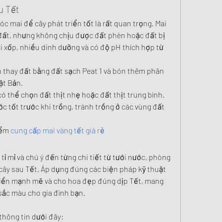
u Tết
c mai để cây phát triển tốt là rất quan trọng. Mai 
 đất, nhưng không chịu được đất phèn hoặc đất bị 
i xốp, nhiều dinh dưỡng và có độ pH thích hợp từ 
n thay đất bằng đất sạch Peat 1 và bón thêm phân 
ật Bản.
có thể chọn đất thịt nhẹ hoặc đất thịt trung bình. 
c tốt trước khi trồng, tránh trồng ở các vùng đất 
ểm 
cung cấp mai vàng tết giá rẻ
ỉ mỉ và chú ý đến từng chi tiết từ tưới nước, phòng 
ây sau Tết. Áp dụng đúng các biện pháp kỹ thuật 
riển mạnh mẽ và cho hoa đẹp đúng dịp Tết, mang 
 sắc màu cho gia đình bạn.
thông tin dưới đây: