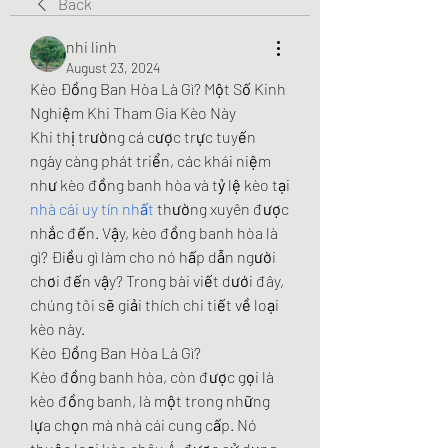
Back
nhi linh
August 23, 2024
Kèo Đồng Ban Hòa Là Gì? Một Số Kinh 
Nghiệm Khi Tham Gia Kèo Này
Khi thị trường cá cược trực tuyến 
ngày càng phát triển, các khái niệm 
như kèo đồng banh hòa và tỷ lệ kèo tại 
nhà cái uy tín nhất
 thường xuyên được 
nhắc đến. Vậy, kèo đồng banh hòa là 
gì? Điều gì làm cho nó hấp dẫn người 
chơi đến vậy? Trong bài viết dưới đây, 
chúng tôi sẽ giải thích chi tiết về loại 
kèo này.
Kèo Đồng Ban Hòa Là Gì?
Kèo đồng banh hòa, còn được gọi là 
kèo đồng banh, là một trong những 
lựa chọn mà nhà cái cung cấp. Nó 