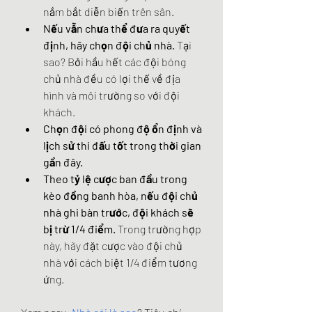
nắm bắt diễn biến trên sân.
Nếu vẫn chưa thể đưa ra quyết 
định, hãy chọn đội chủ nhà.
 Tại 
sao? Bởi hầu hết các đội bóng 
chủ nhà đều có lợi thế về địa 
hình và môi trường so với đội 
khách.
Chọn đội có phong độ ổn định và 
lịch sử thi đấu tốt trong thời gian 
gần đây.
Theo tỷ lệ cược ban đầu trong 
kèo đồng banh hòa, nếu đội chủ 
nhà ghi bàn trước, đội khách sẽ 
bị trừ 1/4 điểm.
 Trong trường hợp 
này, hãy đặt cược vào đội chủ 
nhà với cách biệt 1/4 điểm tương 
ứng.