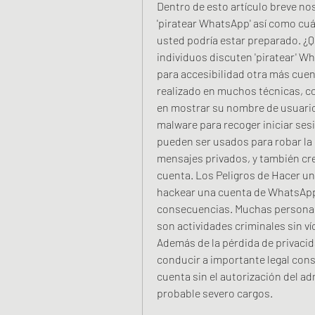
Dentro de esto artículo breve nos
'piratear WhatsApp' así como cuá
usted podría estar preparado. ¿
individuos discuten 'piratear' W
para accesibilidad otra más cuen
realizado en muchos técnicas, co
en mostrar su nombre de usuario 
malware para recoger iniciar sesi
pueden ser usados para robar la i
mensajes privados, y también crea
cuenta. Los Peligros de Hacer u
hackear una cuenta de WhatsApp 
consecuencias. Muchas personas
son actividades criminales sin ví
Además de la pérdida de privacid
conducir a importante legal cons
cuenta sin el autorización del adm
probable severo cargos.