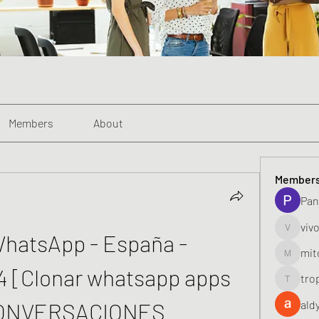
Members
About
Member
Pan
viv
atsApp - España - 
vivo_toni
mit
mitoburn
4 [Clonar whatsapp apps 
tro
tropi_k
CONVERSACIONES 
ald