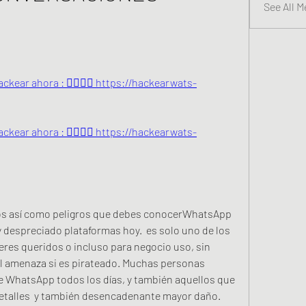
See All M
ckear ahora : 👉🏻👉🏻 https://hackearwats-
ckear ahora : 👉🏻👉🏻 https://hackearwats-
s así como peligros que debes conocerWhatsApp 
 despreciado plataformas hoy.  es solo uno de los 
res queridos o incluso para negocio uso, sin 
l amenaza si es pirateado. Muchas personas 
 WhatsApp todos los días, y también aquellos que 
etalles  y también desencadenante mayor daño. 