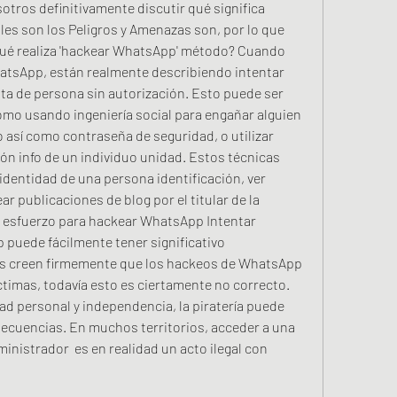
otros definitivamente discutir qué significa 
les son los Peligros y Amenazas son, por lo que 
Qué realiza 'hackear WhatsApp' método? Cuando 
hatsApp, están realmente describiendo intentar 
ta de persona sin autorización. Esto puede ser 
mo usando ingeniería social para engañar alguien 
así como contraseña de seguridad, o utilizar 
ón info de un individuo unidad. Estos técnicas 
dentidad de una persona identificación, ver 
r publicaciones de blog por el titular de la 
n esfuerzo para hackear WhatsApp Intentar 
puede fácilmente tener significativo 
 creen firmemente que los hackeos de WhatsApp 
ctimas, todavía esto es ciertamente no correcto. 
ad personal y independencia, la piratería puede 
ecuencias. En muchos territorios, acceder a una 
inistrador  es en realidad un acto ilegal con 