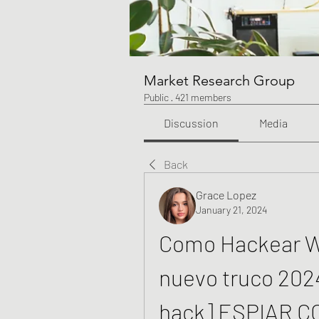
Market Research Group
Public
·
421 members
Discussion
Media
Back
Grace Lopez
January 21, 2024
Como Hackear Wh
nuevo truco 202
hack] ESPIAR 