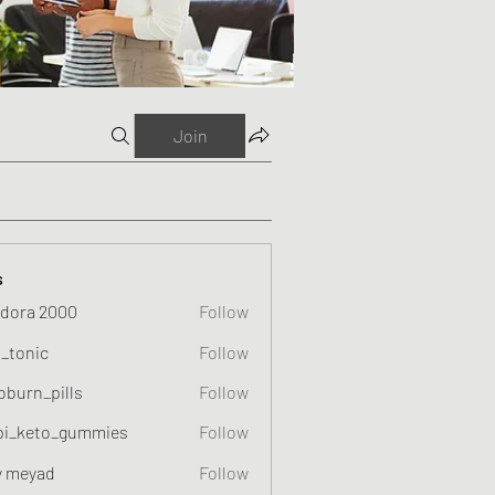
Join
s
dora 2000
Follow
o_tonic
Follow
c
oburn_pills
Follow
_pills
pi_keto_gummies
Follow
eto_gummies
y meyad
Follow