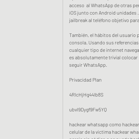
acceso  al WhatsApp de otras per
iOS junto con Android unidades .
jailbreak al teléfono objetivo para
También, el hábitos del usuario 
consola. Usando sus referencias,
cualquier tipo de internet naveg
es absolutamente trivial colocar 
seguir WhatsApp.
Privacidad Plan
4RIcHjHg44Ib8S
ubvl9Dygf9Fw5YQ
hackear whatsapp como hackear 
celular de la victima hackear wh