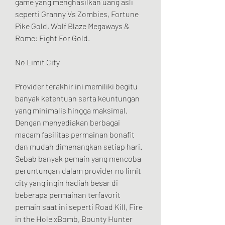
game yang menghasilkan uang asli 
seperti Granny Vs Zombies, Fortune 
Pike Gold, Wolf Blaze Megaways & 
Rome: Fight For Gold.
No Limit City
Provider terakhir ini memiliki begitu 
banyak ketentuan serta keuntungan 
yang minimalis hingga maksimal. 
Dengan menyediakan berbagai 
macam fasilitas permainan bonafit 
dan mudah dimenangkan setiap hari. 
Sebab banyak pemain yang mencoba 
peruntungan dalam provider no limit 
city yang ingin hadiah besar di 
beberapa permainan terfavorit 
pemain saat ini seperti Road Kill, Fire 
in the Hole xBomb, Bounty Hunter 