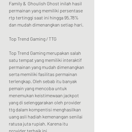
Family &  Ghoulish Ghost inilah hasil 
permainan yang memiliki persentase 
rtp tertinggi saat ini hingga 95.78% 
dan mudah dimenangkan setiap hari.
Top Trend Gaming / TTG
Top Trend Gaming merupakan salah 
satu tempat yang memiliki interaktif 
permainan yang mudah dimenangkan 
serta memiliki fasilitas permainan 
terlengkap. Oleh sebab itu banyak 
pemain yang mencoba untuk 
menemukan keistimewaan jackpot 
yang di selenggarakan oleh provider 
ttg dalam kompentisi menghasilkan 
uang asli hadiah kemenangan senilai 
ratusa juta rupiah. Karena itu 
provider terbaik ini 