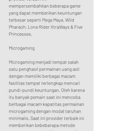
mempersembahkan beberapa game 
yang dapat memberikan keuntungan 
terbesar seperti Mega Maya, Wild 
Pharaoh, Lone Rider XtraWays & Five 
Princesses.
Microgaming
Microgaming menjadi tempat salah 
satu penghasil permainan uang asli 
dengan memiliki berbagai macam 
fasilitas tempat terlengkap mencari 
pundi-pundi keuntungan. Oleh karena 
itu banyak pemain saat ini mencoba 
berbagai macam kapatitas permainan 
microgaming dengan modal taruhan 
minimalis. Saat ini provider terbaik ini 
memberikan bebebarapa metode 