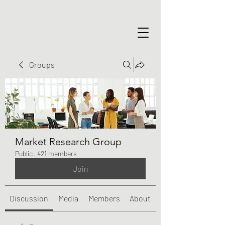
Groups
Market Research Group
Public
·
421 members
Join
Discussion
Media
Members
About