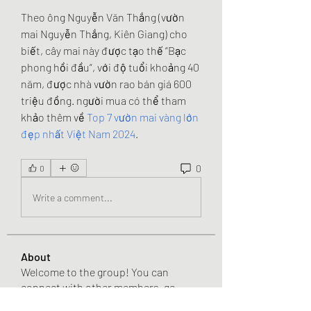
Theo ông Nguyễn Văn Thắng (vườn 
mai Nguyễn Thắng, Kiên Giang) cho 
biết, cây mai này được tạo thế “Bạc 
phong hồi đầu“, với độ tuổi khoảng 40 
năm, được nhà vườn rao bán giá 600 
triệu đồng. người mua có thể tham 
khảo thêm về 
Top 7 vườn mai vàng lớn 
đẹp nhất Việt Nam 2024
.
0
0
Write a comment...
About
Welcome to the group! You can
connect with other members, ge
...
Read more