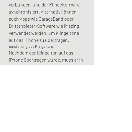
verbunden, und der Klingelton wird 
synchronisiert. Alternativ können 
auch Apps wie GarageBand oder 
Drittanbieter-Software wie iMazing 
verwendet werden, um Klingeltöne 
auf das iPhone zu übertragen.
Einstellung des Klingeltons
Nachdem der Klingelton auf das 
iPhone übertragen wurde, muss er in 
den Einstellungen als 
Standardklingelton oder für 
bestimmte Kontakte festgelegt 
werden. Dies geschieht über 
„Einstellungen“ > „Töne & Haptik“ > 
„Klingelton“. Hier kann der neue 
Klingelton aus der Liste ausgewählt 
werden.
Fazit
Die Auswahl und Installation von 