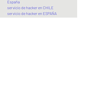
España
servicio de hacker en CHILE
servicio de hacker en ESPAÑA
servicio de hacker en MEXICO
servicio de hacker en MEXICO
busco hacker en españa
Servicios De Hacker
Hackear WhatsApp 2023
Como HAcker WhatsApp
Busco Hacker WhatsApp
Clonar WhatsApp
como espiar whatsapp de mi novia
como espiar whatsapp
como ver el historial de whatsapp 
eliminado
hackear whatsapp sin codigo
espiar whatsapp de otra   persona
hackear whatsapp de mi pareja
como hackear un numero de 