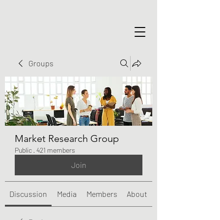
Groups
Market Research Group
Public
·
421 members
Join
Discussion
Media
Members
About