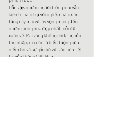
Dẫu vậy, những người trồng mai vẫn 
kiên trì bám trụ với nghề, chăm sóc 
từng cây mai với hy vọng mang đến 
những bông hoa đẹp nhất mỗi độ 
xuân về. Mai vàng không chỉ là nguồn 
thu nhập, mà còn là biểu tượng của 
niềm tin và sự gắn bó với văn hóa Tết 
truyền thống Việt Nam.
Trong những ngày cuối năm, những 
chủ vườn mai vẫn mòn mỏi chờ khách, 
nhưng ánh mắt họ vẫn ánh lên niềm 
tin vào tương lai, khi mai vàng sẽ lại nở 
rộ, mang đến không khí Tết rộn ràng 
và sung túc hơn. Các bạn có thể tham 
khảo thêm về 
Top 5 nhà vườn cung 
cấp mai vàng sỉ giá tốt nhất tết 2025
.
0