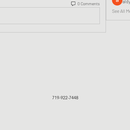
ald
0 Comments
See All M
719-922-7448