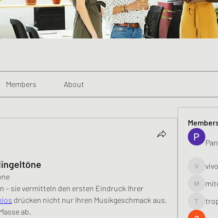
Members
About
Member
Pan
ingeltöne
viv
vivo_toni
öne
mit
n – sie vermitteln den ersten Eindruck Ihrer 
mitoburn
nlos
 drücken nicht nur Ihren Musikgeschmack aus, 
tro
tropi_k
Masse ab.