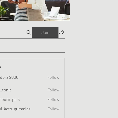
Join
s
dora 2000
Follow
o_tonic
Follow
c
oburn_pills
Follow
_pills
pi_keto_gummies
Follow
eto_gummies