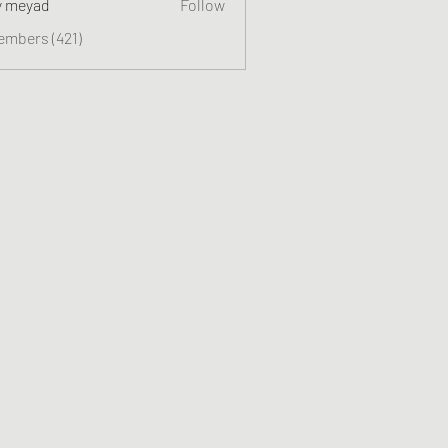
y meyad
Follow
embers (421)